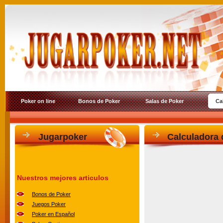
Poker on line
Bonos de Poker
Salas de Poker
Ca
Jugarpoker
Calculadora 
Nuestros mejores articulos
Bonos de Poker
Juegos Poker
Poker en Español