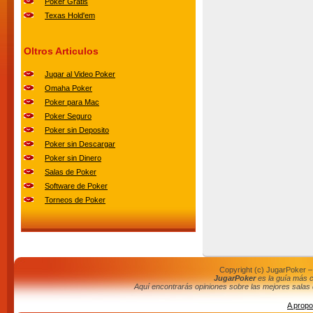
Poker Gratis
Texas Hold'em
Oltros Articulos
Jugar al Video Poker
Omaha Poker
Poker para Mac
Poker Seguro
Poker sin Deposito
Poker sin Descargar
Poker sin Dinero
Salas de Poker
Software de Poker
Torneos de Poker
Copyright (c) JugarPoker 
JugarPoker
es la guía más co
Aquí encontrarás opiniones sobre las mejores salas 
A prop