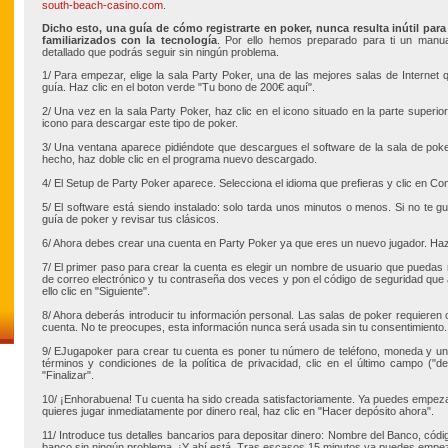
south-beach-casino.com
.
Dicho esto, una guía de cómo registrarte en poker, nunca resulta inútil para
familiarizados con la tecnología
. Por ello hemos preparado para ti un manu
detallado que podrás seguir sin ningún problema.
1/ Para empezar, elige la sala Party Poker, una de las mejores salas de Internet qu
guía. Haz clic en el boton verde
"Tu bono de 200€ aquí"
.
2/ Una vez en la sala Party Poker, haz clic en el icono situado en la parte super
icono para descargar este tipo de poker.
3/ Una ventana aparece pidiéndote que descargues el software de la sala de poke
hecho, haz doble clic en el programa nuevo descargado.
4/ El Setup de Party Poker aparece. Selecciona el idioma que prefieras y clic en Con
5/ El software está siendo instalado: solo tarda unos minutos o menos. Si no te g
guía de poker y revisar tus clásicos.
6/ Ahora debes crear una cuenta en Party Poker ya que eres un nuevo jugador. Haz
7/ El primer paso para crear la cuenta es elegir un nombre de usuario que puedas 
de correo electrónico y tu contraseña dos veces y pon el código de seguridad que ap
ello clic en "Siguiente".
8/ Ahora deberás introducir tu información personal. Las salas de poker requieren c
cuenta. No te preocupes, esta información nunca será usada sin tu consentimiento. 
9/ EJugapoker para crear tu cuenta es poner tu número de teléfono, moneda y una
términos y condiciones de la política de privacidad, clic en el último campo (
"Finalizar".
10/ ¡Enhorabuena! Tu cuenta ha sido creada satisfactoriamente. Ya puedes empezar a
quieres jugar inmediatamente por dinero real, haz clic en "Hacer depósito ahora".
11/ Introduce tus detalles bancarios para depositar dinero: Nombre del Banco, códig
banco sin ningún problema. ¡Y ahí está. Tras escasos 15 minutos ya puedes empez