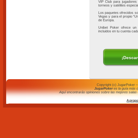
VIP Club para jugadores 
torneos y satélites especia
Los paquetes ofrecidos 
Vegas y para el propio “U
de Europa.
Unibet Poker ofrece un
incluidos en tu cuenta ca
¡Descar
Copyright (c) JugarPoker 
JugarPoker
es la guía más co
Aquí encontrarás opiniones sobre las mejores salas 
A prop