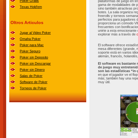
Poker Gratis
plataformas de juego en lí
gama de modalidades de 
Texas Hold'em
sino también atractivas p
botes. La sala organiza re
freerolls y torneos semana
perfectos para jugadores de
Oltros Articulos
proporciona un cómodo VIP
frecuentes con bonificacio
unirte a esta emocionante 
Jugar al Video Poker
explorar más a través de
c
Omaha Poker
Poker para Mac
El software ofrece estadís
mesa diferentes (grande, no
Poker Seguro
soporte está en varios idio
alemán, francés, holandés, 
Poker sin Deposito
Poker sin Descargar
El software es bastante 
de juego muy entretenida
Poker sin Dinero
son las estadísticas “in
en que el jugador ve el fl
Salas de Poker
más; también hay una repet
Software de Poker
muy útil.
Torneos de Poker