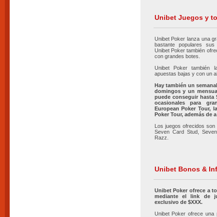
Unibet Juegos y t
Unibet Poker lanza una gr
bastante populares sus
Unibet Poker también ofre
con grandes botes.
Unibet Poker también 
apuestas bajas y con un al
Hay también un semanal 
domingos y un mensual
puede conseguir hasta $
ocasionales para gr
European Poker Tour, la
Poker Tour, además de a
Los juegos ofrecidos so
Seven Card Stud, Seven
Razz.
Unibet Bonos & Inf
Unibet Poker ofrece a t
mediante el link de 
exclusivo de $XXX.
Unibet Poker ofrece una p